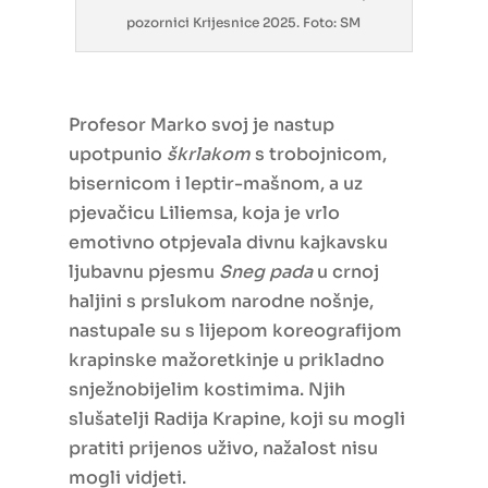
pozornici Krijesnice 2025. Foto: SM
Profesor Marko svoj je nastup
upotpunio
škrlakom
s trobojnicom,
bisernicom i leptir-mašnom, a uz
pjevačicu Liliemsa, koja je vrlo
emotivno otpjevala divnu kajkavsku
ljubavnu pjesmu
Sneg pada
u crnoj
haljini s prslukom narodne nošnje,
nastupale su s lijepom koreografijom
krapinske mažoretkinje u prikladno
snježnobijelim kostimima. Njih
slušatelji Radija Krapine, koji su mogli
pratiti prijenos uživo, nažalost nisu
mogli vidjeti.